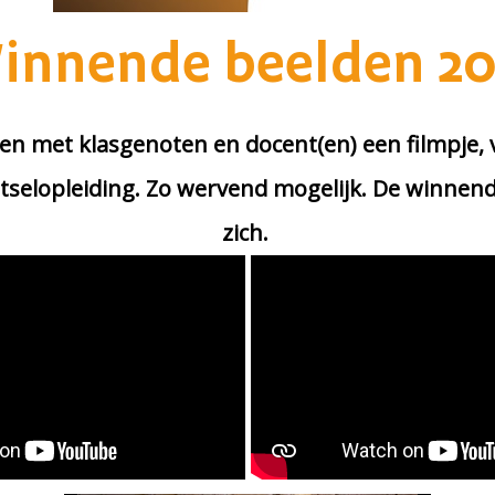
innende beelden 20
n met klasgenoten en docent(en) een filmpje, v
tselopleiding. Zo wervend mogelijk. De winnen
zich.