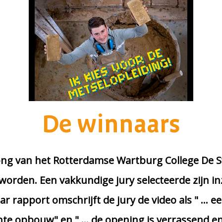
De winnaars
ong van het Rotterdamse Wartburg College De Sw
orden. Een vakkundige jury selecteerde zijn inz
r rapport omschrijft de jury de video als " … 
nte opbouw" en " … de opening is verrassend en 