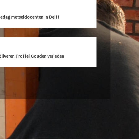
edag metseldocenten in Delft
Zilveren Troffel Gouden verleden