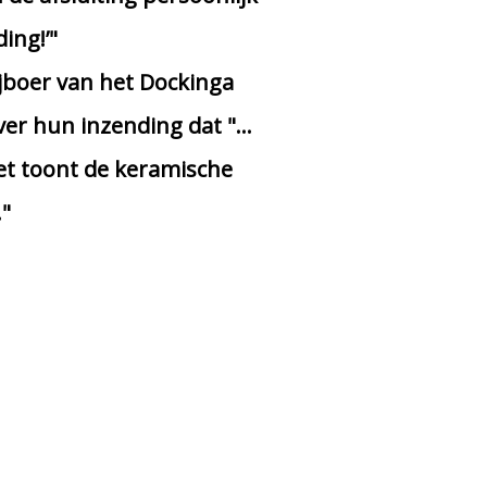
ing!’"
ijboer van het Dockinga
over hun inzending dat "…
Het toont de keramische
."