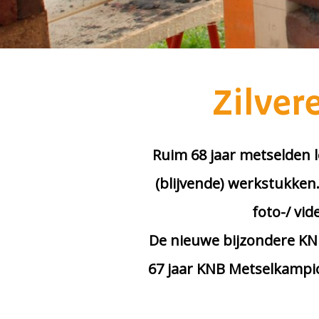
Zilver
Ruim 68 jaar metselden l
(blijvende) werkstukken
foto-/ vi
De nieuwe bijzondere KNB
67 jaar KNB Metselkampio