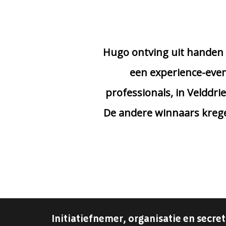
Hugo ontving uit handen v
een experience-even
professionals, in Velddri
De andere winnaars krege
Initiatiefnemer, organisatie en secret